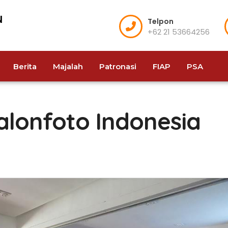
Telpon
+62 21 53664256
Berita
Majalah
Patronasi
FIAP
PSA
alonfoto Indonesia