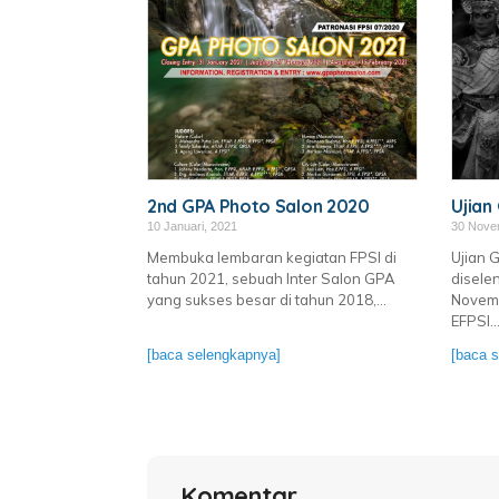
2nd GPA Photo Salon 2020
Ujian
10 Januari, 2021
30 Nove
Membuka lembaran kegiatan FPSI di
Ujian 
tahun 2021, sebuah Inter Salon GPA
disele
yang sukses besar di tahun 2018,...
Novemb
EFPSI..
[baca selengkapnya]
[baca 
Komentar