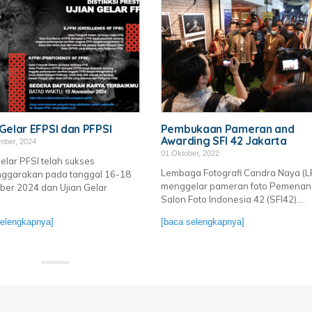
 Gelar EFPSI dan PFPSI
Pembukaan Pameran and
Awarding SFI 42 Jakarta
mber, 2024
01 Oktober, 2022
Gelar PFSI telah sukses
Lembaga Fotografi Candra Naya (L
nggarakan pada tanggal 16-18
menggelar pameran foto Pemenan
er 2024 dan Ujian Gelar
Salon Foto Indonesia 42 (SFI42)....
.
selengkapnya]
[baca selengkapnya]