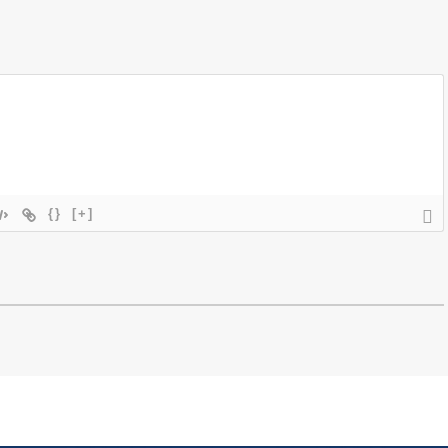
{}
[+]