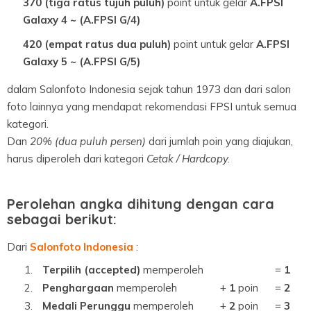
370 (tiga ratus tujuh puluh)
point untuk gelar
A.FPSI
Galaxy 4 ~ (A.FPSI G/4)
420 (empat ratus dua puluh)
point untuk gelar
A.FPSI
Galaxy 5 ~ (A.FPSI G/5)
dalam Salonfoto Indonesia sejak tahun 1973 dan dari salon
foto lainnya yang mendapat rekomendasi FPSI untuk semua
kategori.
Dan
20% (dua puluh persen)
dari jumlah poin yang diajukan,
harus diperoleh dari kategori
Cetak / Hardcopy.
Perolehan angka dihitung dengan cara
sebagai berikut:
Dari
Salonfoto Indonesia
:
1.
Terpilih (accepted)
memperoleh
=
1
2.
Penghargaan
memperoleh
+
1
poin
=
2
3.
Medali Perunggu
memperoleh
+
2
poin
=
3