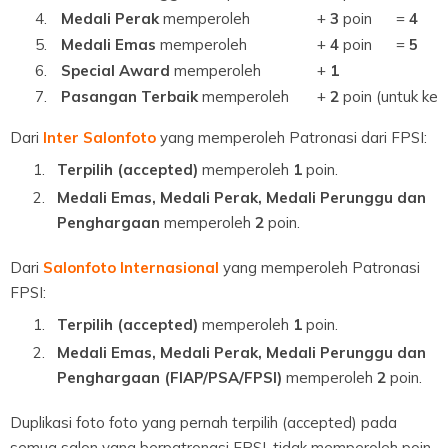
4.
Medali Perak
memperoleh
+
3
poin
=
4
5.
Medali Emas
memperoleh
+
4
poin
=
5
6.
Special Award
memperoleh
+
1
7.
Pasangan Terbaik
memperoleh
+
2
poin (untuk ke-
Dari
Inter Salonfoto
yang memperoleh Patronasi dari FPSI:
Terpilih (accepted)
memperoleh
1
poin.
Medali Emas, Medali Perak, Medali Perunggu dan
Penghargaan
memperoleh
2
poin.
Dari
Salonfoto Internasional
yang memperoleh Patronasi
FPSI:
Terpilih (accepted)
memperoleh
1
poin.
Medali Emas, Medali Perak, Medali Perunggu dan
Penghargaan (FIAP/PSA/FPSI)
memperoleh
2
poin.
Duplikasi foto foto yang pernah terpilih (accepted) pada
semua salon yang berpatronasi FPSI, tidak memperoleh poin.