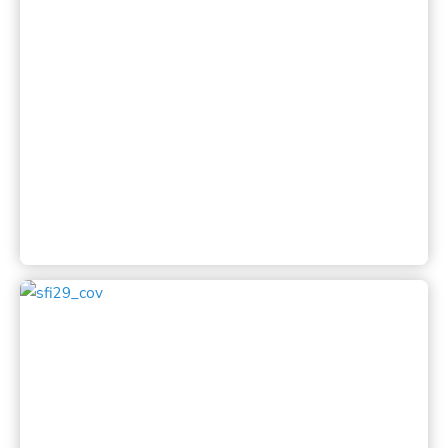
Katalog SFI 2009
Salonfoto Indonesia 30 dilaksanakan di Solo oleh
Himpunan Senifoto Begawan (HSB)
Lihat
Katalog SFI 2008
Salonfoto Indonesia 29 dilaksanakan di Malang oleh
Malang Photo Club (MPC)