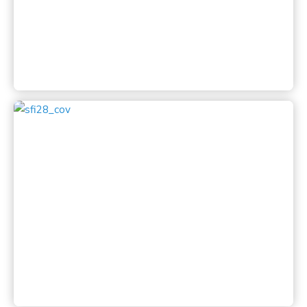
Lihat
Katalog SFI 2007
Salonfoto Indonesia 28 dilaksanakan di Jakarta oleh
Lembaga Fotografi Candra Naya (LFCN)
Lihat