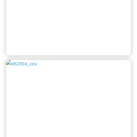
Salonfoto Indonesia 26 dilaksanakan di Batam oleh
Batam Foto Club (BPC)
Lihat
Katalog SFI 2004
Salonfoto Indonesia 25 dilaksanakan di Surabaya
oleh Martografi (Penggemar Fotografi) Universitas
PETRA
Lihat