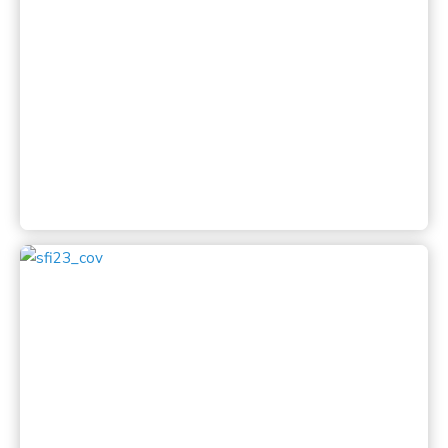
Katalog SFI 2003
Salonfoto Indonesia 24 dilaksanakan di Jakarta oleh
Klub Foto Rana Kreasi (KFRK)
Lihat
Katalog SFI 2002
Salonfoto Indonesia 23 dilaksanakan di Semarang
oleh Semarang Photo Club (SPC)
Lihat