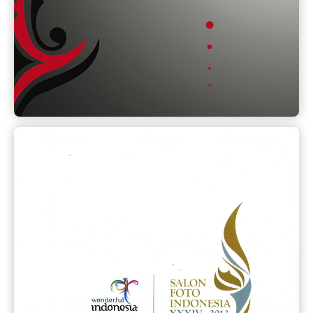
Toba Photographer Club (TPC)
Lihat
Katalog SFI 2013
Salonfoto Indonesia 34 dilaksanakan di Bandung
oleh Perhimpunan Amatir Foto (PAF)
Lihat