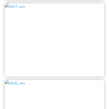
Katalog SFI 2006
Salonfoto Indonesia 27 dilaksanakan di Bali oleh
Lembaga Perhimpunan Fotografer Bali (PFB)
Lihat
Katalog SFI 2005