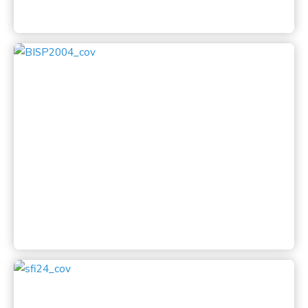
Bandung International Salon of
Photography 2004
Bandung International Salon of Photography 2004
diadakan oleh Perhimpunan Amatir Foto Bandung
(PAF)
Lihat