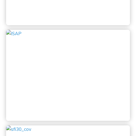
1st INDONESIA SALON of ART 2010
1st INDONESIA SALON of ART 2010 diadakan oleh
Lembaga Fotografi Candranaya
Lihat