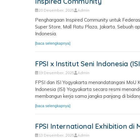
Inspired Community
20 Desember, 2025
Admin
Penghargaan Inspired Community untuk Federasi
Super Store, Mall Ratu Plaza, Jakarta. Sebuah 
Indonesia.
[baca selengkapnya]
FPSI x Institut Seni Indonesia (I
19 Desember, 2025
Admin
FPSI dan ISI Yogyakarta menandatangani MoU Ker
Indonesia (ISI) Yogyakarta secara resmi mena
membangun kerja sama jangka panjang di bidang sen
[baca selengkapnya]
FPSI International Exhibition di 
13 Desember, 2025
Admin