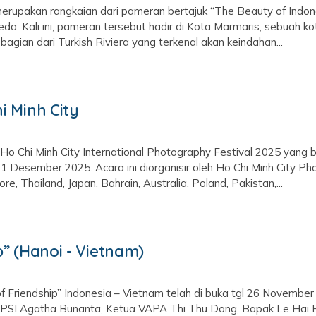
i, merupakan rangkaian dari pameran bertajuk “The Beauty of Ind
eda. Kali ini, pameran tersebut hadir di Kota Marmaris, sebuah 
 bagian dari Turkish Riviera yang terkenal akan keindahan...
i Minh City
 Chi Minh City International Photography Festival 2025 yang b
1 Desember 2025. Acara ini diorganisir oleh Ho Chi Minh City Ph
e, Thailand, Japan, Bahrain, Australia, Poland, Pakistan,...
” (Hanoi - Vietnam)
f Friendship” Indonesia – Vietnam telah di buka tgl 26 Novemb
PSI Agatha Bunanta, Ketua VAPA Thi Thu Dong, Bapak Le Hai Bi