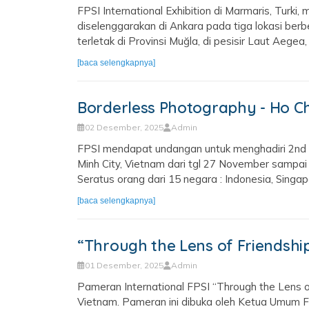
FPSI International Exhibition di Marmaris, Turk
diselenggarakan di Ankara pada tiga lokasi berb
terletak di Provinsi Muğla, di pesisir Laut Aegea,
[baca selengkapnya]
Borderless Photography - Ho Ch
02 Desember, 2025
Admin
FPSI mendapat undangan untuk menghadiri 2nd Ho
Minh City, Vietnam dari tgl 27 November sampai 
Seratus orang dari 15 negara : Indonesia, Singapor
[baca selengkapnya]
“Through the Lens of Friendship
01 Desember, 2025
Admin
Pameran International FPSI “Through the Lens o
Vietnam. Pameran ini dibuka oleh Ketua Umum F