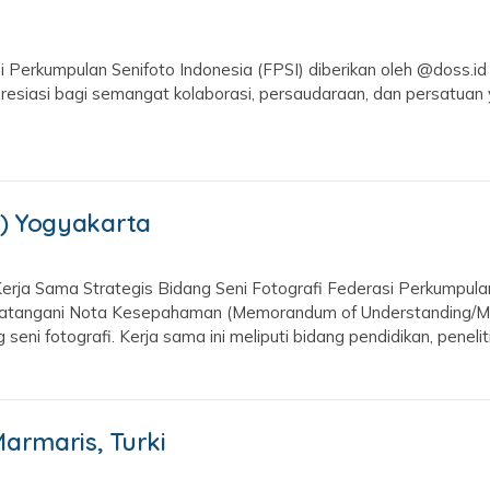
 Perkumpulan Senifoto Indonesia (FPSI) diberikan oleh @doss.
apresiasi bagi semangat kolaborasi, persaudaraan, dan persatuan
SI) Yogyakarta
ja Sama Strategis Bidang Seni Fotografi Federasi Perkumpulan S
ndatangani Nota Kesepahaman (Memorandum of Understanding/Mo
i fotografi. Kerja sama ini meliputi bidang pendidikan, penelitia
Marmaris, Turki