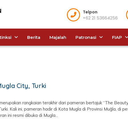
Telpon
+62 21 53664256
tinksi
Berita
Majalah
Patronasi
FIAP
Mugla City, Turki
ki, merupakan rangkaian terakhir dari pameran bertajuk “The Beau
urki. Kali ini, pameran hadir di Kota Mugla di Provinsi Muğla, di 
an ini resmi dibuka di Mugla...