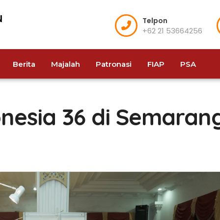
Telpon
+62 21 53664256
Berita
Majalah
Patronasi
FIAP
PSA
onesia 36 di Semaran