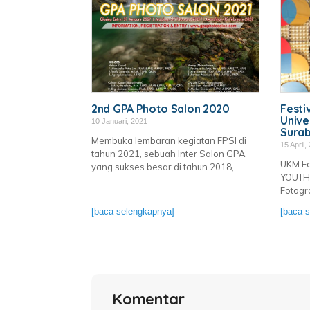
2nd GPA Photo Salon 2020
Festi
Unive
10 Januari, 2021
Sura
Membuka lembaran kegiatan FPSI di
15 April,
tahun 2021, sebuah Inter Salon GPA
UKM Fo
yang sukses besar di tahun 2018,...
YOUTH 
Fotogra
[baca selengkapnya]
[baca 
Komentar