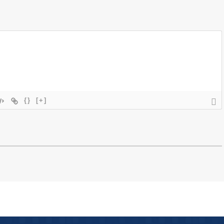
{}
[+]