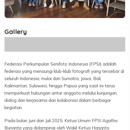
Gallery
PSS
Martografi
Pephoc-1
MPC-2a
HISFA
HMJ ISI Yogyakarta dan UFO
KFS-1a
KFS-2a
PFAM-1a
PFAM-2a
HSB
HSB
SEFTI-1
SEFTI-2
PFIM-1
PFIM-2
PAF-1
PAF-2
Maphac-1
Maphac-2
KFT
LFCN dan APIC
JPC
PFT
Screenshot
Federasi Perkumpulan Senifoto Indonesia (FPSI) adalah
federasi yang menaungi klub-klub fotografi yang tersebar di
seluruh Indonesia, mulai dari Sumatra, Jawa, Bali,
Kalimantan, Sulawesi, hingga Papua yang saat ini terus
memperkuat hubungan antar anggota melalui kunjungan,
dialog dan kerjasama dan kolaborasi dalam berbagai
kegiatan.
Pada bulan Juni dan Juli 2025, Ketua Umum FPSI Agatha
Bunanta yang didampingi oleh Wakil Ketua Harjanto