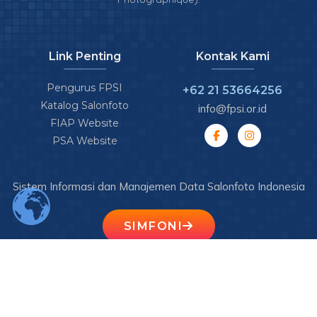
Link Penting
Kontak Kami
Pengurus FPSI
+62 21 53664256
Katalog Salonfoto
info@fpsi.or.id
FIAP Website
PSA Website
Sistem Informasi dan Manajemen Data Salonfoto Indonesia
SIMFONI
© 2026 FPSI. All Rights Reserved.